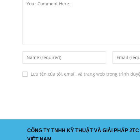
Lưu tên của tôi, email, và trang web trong trình duyệ
CÔNG TY TNHH KỸ THUẬT VÀ GIẢI PHÁP 2TC
VIỆT NAM