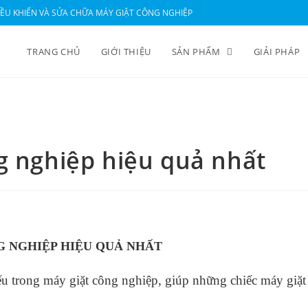
ỀU KHIỂN VÀ SỬA CHỮA MÁY GIẶT CÔNG NGHIỆP
TRANG CHỦ
GIỚI THIỆU
SẢN PHẨM
GIẢI PHÁP
g nghiệp hiệu quả nhất
G NGHIỆP HIỆU QUẢ NHẤT
ếu trong máy giặt công nghiệp, giúp những chiếc máy giặt