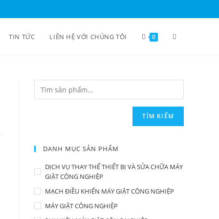
TIN TỨC
LIÊN HỆ VỚI CHÚNG TÔI
0
TÌM KIẾM
DANH MỤC SẢN PHẨM
DỊCH VỤ THAY THẾ THIẾT BỊ VÀ SỬA CHỮA MÁY
GIẶT CÔNG NGHIỆP
MẠCH ĐIỀU KHIỂN MÁY GIẶT CÔNG NGHIỆP
MÁY GIẶT CÔNG NGHIỆP