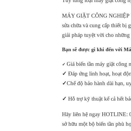
Tùy từng loại máy giặt công n
MÁY GIẶT CÔNG NGHIỆP VIỆ
sửa chữa và cung cấp thiết bị 
giải pháp tuyệt vời cho những
Bạn sẽ được gì khi đến với M
Giá biến tần máy giặt công n
✓
✓
Đáp ứng linh hoạt, hoạt động
✓
Chế độ bảo hành dài hạn, uy
✓
Hỗ trợ kỹ thuật kể cả hết b
Hãy liên hệ ngay HOTLINE: 0
sở hữu một bộ biến tần phù hợ