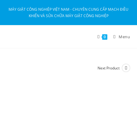
MÁY GIẶT CÔNG NGHIỆP VIỆT NAM - CHUYÊN CUNG CẤP MẠCH ĐIỀU
KHIỂN VÀ SỬA CHỮA MÁY GIẶT CÔNG NGHIỆP
Menu
0
Next Product