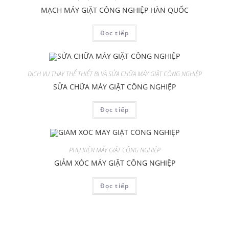
MẠCH MÁY GIẶT CÔNG NGHIỆP HÀN QUỐC
Đọc tiếp
DỊCH VỤ THAY THẾ THIẾT BỊ VÀ SỬA CHỮA MÁY GIẶT CÔNG NGHIỆP
SỬA CHỮA MÁY GIẶT CÔNG NGHIỆP
Đọc tiếp
PHỤ KIỆN MÁY GIẶT CÔNG NGHIỆP
GIẢM XÓC MÁY GIẶT CÔNG NGHIỆP
Đọc tiếp