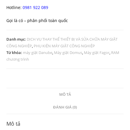
Hotline:
0981 922 089
Gọi là có – phân phối toàn quốc
Danh mục:
DỊCH VỤ THAY THẾ THIẾT BỊ VÀ SỬA CHỮA MÁY GIẶT
CÔNG NGHIỆP
,
PHỤ KIỆN MÁY GIẶT CÔNG NGHIỆP
Từ khóa:
máy giặt Danube
,
Máy giặt Domus
,
Máy giặt Fagor
,
RAM
chương trình
MÔ TẢ
ĐÁNH GIÁ (0)
Mô tả