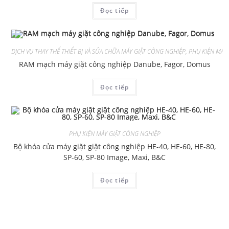
Đọc tiếp
DỊCH VỤ THAY THẾ THIẾT BỊ VÀ SỬA CHỮA MÁY GIẶT CÔNG NGHIỆP
,
PHỤ KIỆN MÁY
RAM mạch máy giặt công nghiệp Danube, Fagor, Domus
Đọc tiếp
PHỤ KIỆN MÁY GIẶT CÔNG NGHIỆP
Bộ khóa cửa máy giặt giặt công nghiệp HE-40, HE-60, HE-80,
SP-60, SP-80 Image, Maxi, B&C
Đọc tiếp