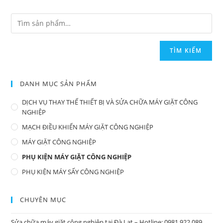
TÌM KIẾM
DANH MỤC SẢN PHẨM
DỊCH VỤ THAY THẾ THIẾT BỊ VÀ SỬA CHỮA MÁY GIẶT CÔNG
NGHIỆP
MẠCH ĐIỀU KHIỂN MÁY GIẶT CÔNG NGHIỆP
MÁY GIẶT CÔNG NGHIỆP
PHỤ KIỆN MÁY GIẶT CÔNG NGHIỆP
PHỤ KIỆN MÁY SẤY CÔNG NGHIỆP
CHUYÊN MỤC
Sửa chữa máy giặt công nghiệp tại Đà Lạt – Hotline: 0981 922 089