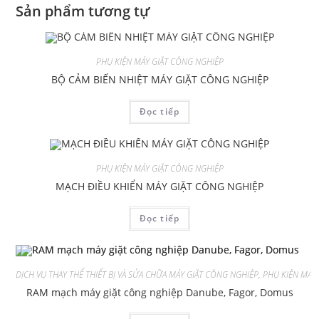
Sản phẩm tương tự
PHỤ KIỆN MÁY GIẶT CÔNG NGHIỆP
BỘ CẢM BIẾN NHIỆT MÁY GIẶT CÔNG NGHIỆP
Đọc tiếp
PHỤ KIỆN MÁY GIẶT CÔNG NGHIỆP
MẠCH ĐIỀU KHIỂN MÁY GIẶT CÔNG NGHIỆP
Đọc tiếp
DỊCH VỤ THAY THẾ THIẾT BỊ VÀ SỬA CHỮA MÁY GIẶT CÔNG NGHIỆP
,
PHỤ KIỆN MÁY
RAM mạch máy giặt công nghiệp Danube, Fagor, Domus