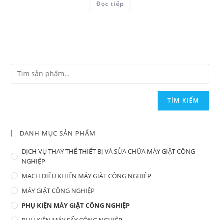
Đọc tiếp
TÌM KIẾM
DANH MỤC SẢN PHẨM
DỊCH VỤ THAY THẾ THIẾT BỊ VÀ SỬA CHỮA MÁY GIẶT CÔNG
NGHIỆP
MẠCH ĐIỀU KHIỂN MÁY GIẶT CÔNG NGHIỆP
MÁY GIẶT CÔNG NGHIỆP
PHỤ KIỆN MÁY GIẶT CÔNG NGHIỆP
PHỤ KIỆN MÁY SẤY CÔNG NGHIỆP